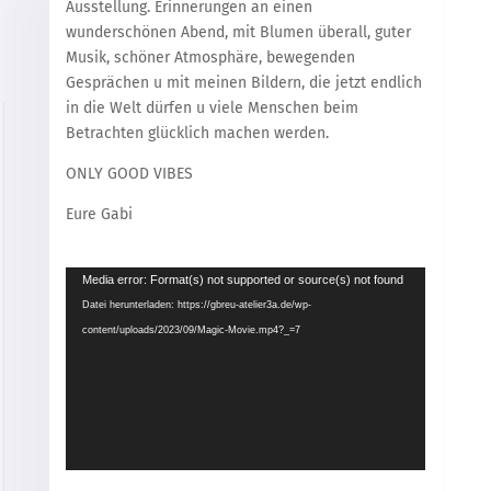
Ausstellung. Erinnerungen an einen
wunderschönen Abend, mit Blumen überall, guter
Musik, schöner Atmosphäre, bewegenden
Gesprächen u mit meinen Bildern, die jetzt endlich
in die Welt dürfen u viele Menschen beim
Betrachten glücklich machen werden.
ONLY GOOD VIBES
Eure Gabi
Video-
Media error: Format(s) not supported or source(s) not found
Player
Datei herunterladen: https://gbreu-atelier3a.de/wp-
content/uploads/2023/09/Magic-Movie.mp4?_=7