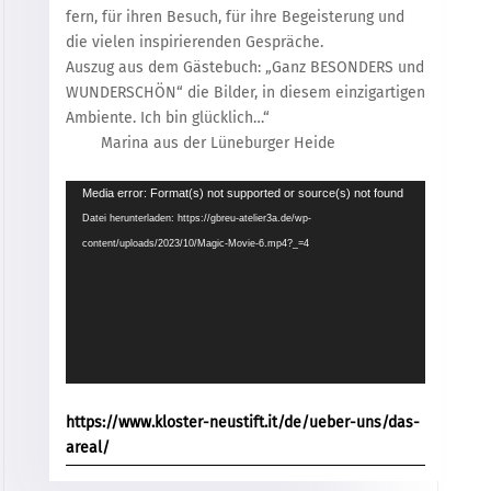
fern, für ihren Besuch, für ihre Begeisterung und
die vielen inspirierenden Gespräche.
Auszug aus dem Gästebuch: „Ganz BESONDERS und
WUNDERSCHÖN“ die Bilder, in diesem einzigartigen
Ambiente. Ich bin glücklich…“
Marina aus der Lüneburger Heide
Video-
Media error: Format(s) not supported or source(s) not found
Player
Datei herunterladen: https://gbreu-atelier3a.de/wp-
content/uploads/2023/10/Magic-Movie-6.mp4?_=4
https://www.kloster-neustift.it/de/ueber-uns/das-
areal/