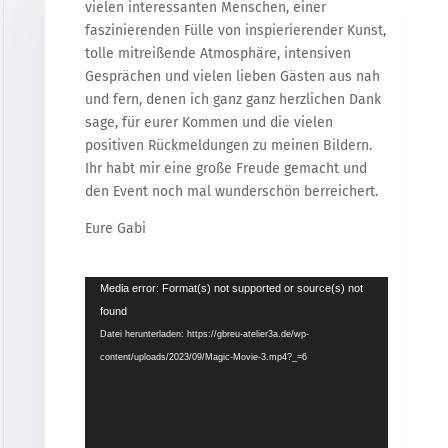
vielen interessanten Menschen, einer
faszinierenden Fülle von inspierierender Kunst,
tolle mitreißende Atmosphäre, intensiven
Gesprächen und vielen lieben Gästen aus nah
und fern, denen ich ganz ganz herzlichen Dank
sage, für eurer Kommen und die vielen
positiven Rückmeldungen zu meinen Bildern.
Ihr habt mir eine große Freude gemacht und
den Event noch mal wunderschön berreichert.
Eure Gabi
Video-
Media error: Format(s) not supported or source(s) not
Player
found
Datei herunterladen: https://gbreu-atelier3a.de/wp-
content/uploads/2023/09/Magic-Movie-3.mp4?_=6