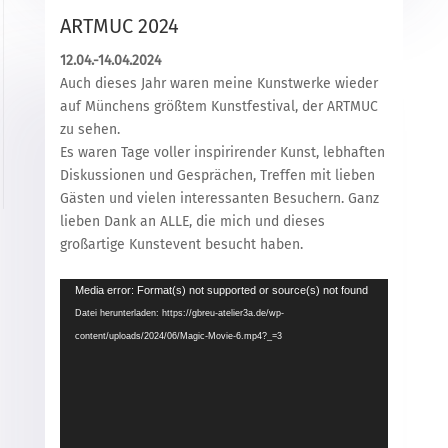
ARTMUC 2024
12.04.-14.04.2024
Auch dieses Jahr waren meine Kunstwerke wieder
auf Münchens größtem Kunstfestival, der ARTMUC
zu sehen.
Es waren Tage voller inspirirender Kunst, lebhaften
Diskussionen und Gesprächen, Treffen mit lieben
Gästen und vielen interessanten Besuchern. Ganz
lieben Dank an ALLE, die mich und dieses
großartige Kunstevent besucht haben.
Video-
Media error: Format(s) not supported or source(s) not found
Player
Datei herunterladen: https://gbreu-atelier3a.de/wp-
content/uploads/2024/06/Magic-Movie-6.mp4?_=3